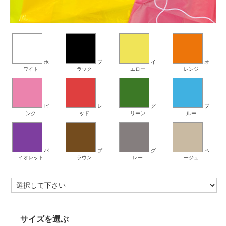
ホ
ブ
イ
オ
ワイト
ラック
エロー
レンジ
ピ
レ
グ
ブ
ンク
ッド
リーン
ルー
バ
ブ
グ
ベ
イオレット
ラウン
レー
ージュ
サイズを選ぶ