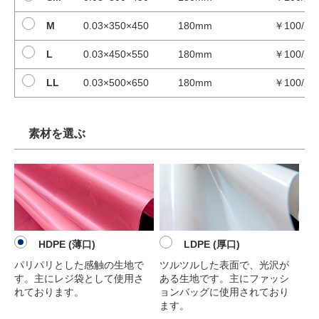
M
0.03×350×450
180mm
￥100/束
L
0.03×450×550
180mm
￥100/束
LL
0.03×500×650
180mm
￥100/束
素材を選ぶ
HDPE (薄口)
LDPE (厚口)
パリパリとした感触の生地で
ツルツルした表面で、光沢が
す。主にレジ袋として使用さ
ある生地です。主にファッシ
れております。
ョンバッグに使用されており
ます。